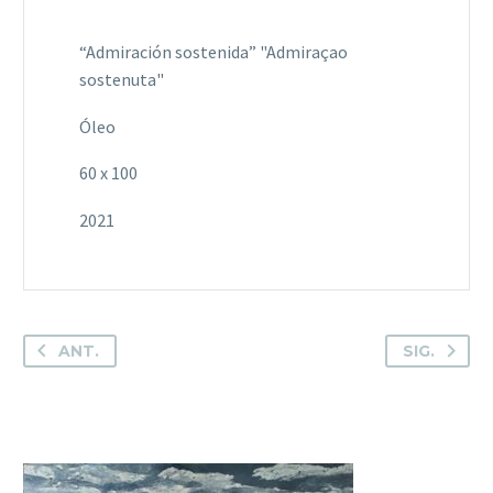
“Admiración sostenida” "Admiraçao
sostenuta"
Óleo
60 x 100
2021
ANT.
SIG.