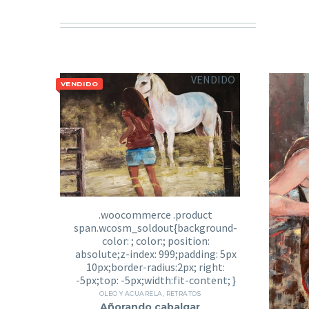
VENDIDO
VENDIDO
OLEO Y ACUARELA
,
RETRATOS
Añorando cabalgar