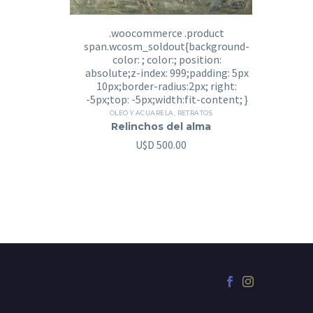
OLEO Y ACUARELA
,
RETRATOS
Relinchos del alma
U$D
500.00