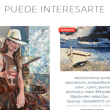
PUEDE INTERESARTE
V
VENDIDO
OLEO Y ACUARELA
,
PAISAJES
,
SERI