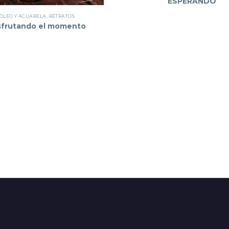
ESPERANDO
OLEO Y ACUARELA
,
RETRATOS
sfrutando el momento