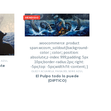
VENDIDO
VENDIDO
E AZUL
nte
OLEO Y ACUARELA
,
PAISAJES
,
SERIE AZUL
El Pulpo todo lo puede
(DIPTICO)