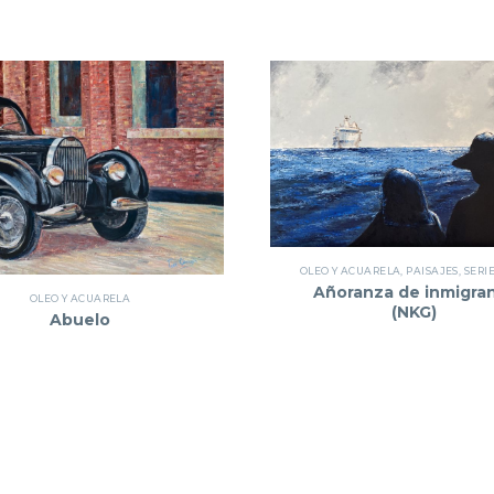
OLEO Y ACUARELA
,
PAISAJES
,
SERI
Añoranza de inmigra
OLEO Y ACUARELA
(NKG)
Abuelo