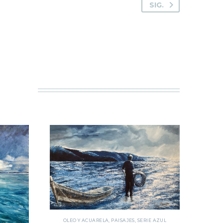
SIG.
ENDIDO
OLEO Y ACUARELA
,
PAISAJES
,
SERIE AZUL