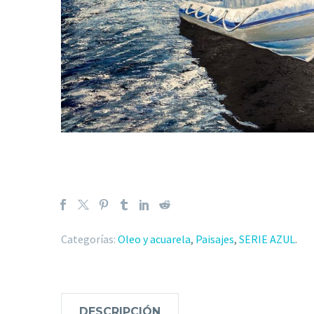
Categorías:
Oleo y acuarela
,
Paisajes
,
SERIE AZUL
.
DESCRIPCIÓN