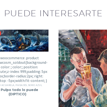
PUEDE INTERESARTE
VENDIDO
Y ACUARELA
,
PAISAJES
,
SERIE AZUL
l Pulpo todo lo puede
(DIPTICO)