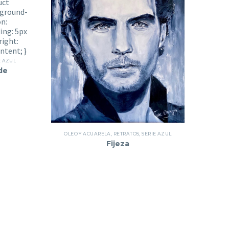
E AZUL
de
OLEO Y ACUARELA
,
RETRATOS
,
SERIE AZUL
Fijeza