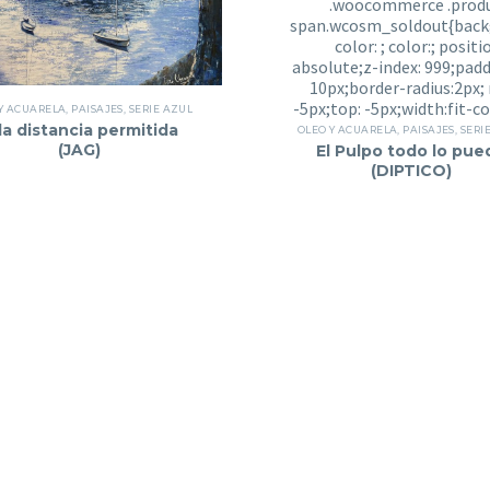
Y ACUARELA
,
PAISAJES
,
SERIE AZUL
la distancia permitida
OLEO Y ACUARELA
,
PAISAJES
,
SERI
(JAG)
El Pulpo todo lo pue
(DIPTICO)