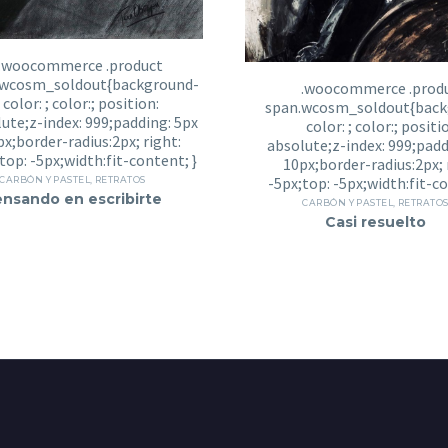
CARBÓN Y PASTEL
,
RETRATOS
nsando en escribirte
CARBÓN Y PASTEL
,
RETRATO
Casi resuelto