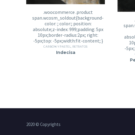
CARBÓN Y PASTEL
,
RETRATOS
Indecisa
Pe
2020 © Copyrights