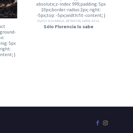
OLEO Y ACUARELA
,
RETRATOS
,
SERIE AZUL
Sólo Florencia lo sabe
S